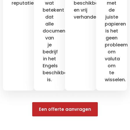
reputatie.
wat
beschikbaar
met
betekent
en vrij
de
dat
verhandelbaar.
juiste
alle
papieren
documentatie
is het
van
geen
je
probleem
bedrijf
om
in het
valuta
Engels
om
beschikbaar
te
is.
wisselen.
Een offerte aanvragen