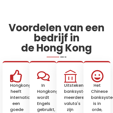
Voordelen van een
bedrijf in
de Hong Kong
Hongkong
In
Uitstekend
Het
heeft
Hongkong
banksysteem,
Chinese
internationaal
wordt
meerdere
banksyst
een
Engels
valuta's
is in
goede
gebruikt,
zijn
orde,