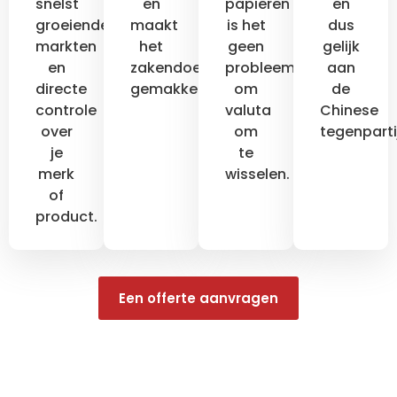
snelst
en
papieren
en
groeiende
maakt
is het
dus
markten
het
geen
gelijk
en
zakendoen
probleem
aan
directe
gemakkelijker.
om
de
controle
valuta
Chinese
over
om
tegenparti
je
te
merk
wisselen.
of
product.
Een offerte aanvragen