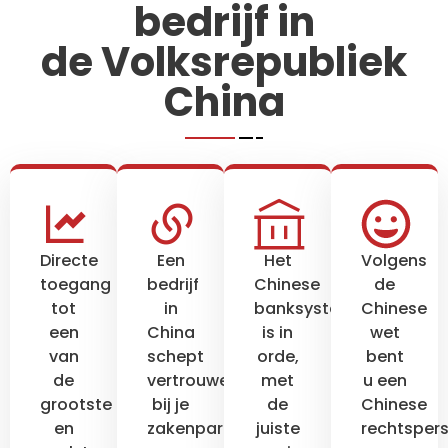
bedrijf in
de Volksrepubliek
China
Directe
Een
Het
Volgens
toegang
bedrijf
Chinese
de
tot
in
banksysteem
Chinese
een
China
is in
wet
van
schept
orde,
bent
de
vertrouwen
met
u een
grootste
bij je
de
Chinese
en
zakenpartner
juiste
rechtsper